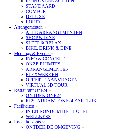
KOM OVERNACHTEN
STANDAARD
COMFORT
DELUXE
LOFTXL
Arrangementen
ALLE ARRANGEMENTEN
SHOP & DINE
SLEEP & RELAX
BIKE, DRINK & DINE
Meetings & Events
INFO & CONCEPT
ONZE RUIMTES
ARRANGEMENTEN
FLEXWERKEN
OFFERTE AANVRAGEN
VIRTUAL 3D TOUR
Restaurant One24
ONTDEK ONE24
RESTAURANT ONE24 ZAKELIJK
Faciliteiten
IN EN RONDOM HET HOTEL
WELLNESS
Local hotspots
ONTDEK DE OMGEVING