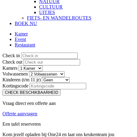
NATUUR
CULTUUR
UITJES
FIETS- EN WANDELROUTES
BOEK NU
Kamer
Event
Restaurant
Check in
Check out
Kamers
Volwassenen
Kinderen (t/m 11 jr)
Kortingscode
CHECK BESCHIKBAARHEID
Vraag direct een offerte aan
Offerte aanvragen
Een tafel reserveren
Kom jezelf opladen bij One24 en laat ons keukenteam jou