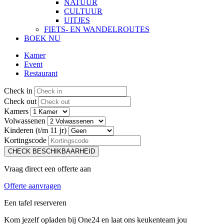
NATUUR
CULTUUR
UITJES
FIETS- EN WANDELROUTES
BOEK NU
Kamer
Event
Restaurant
Check in
Check out
Kamers
Volwassenen
Kinderen (t/m 11 jr)
Kortingscode
CHECK BESCHIKBAARHEID
Vraag direct een offerte aan
Offerte aanvragen
Een tafel reserveren
Kom jezelf opladen bij One24 en laat ons keukenteam jou